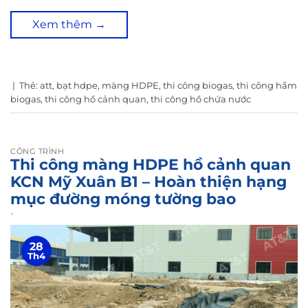
Xem thêm
→
|
Thẻ:
att
,
bạt hdpe
,
màng HDPE
,
thi công biogas
,
thi công hầm
biogas
,
thi công hồ cảnh quan
,
thi công hồ chứa nước
CÔNG TRÌNH
Thi công màng HDPE hồ cảnh quan
KCN Mỹ Xuân B1 – Hoàn thiện hạng
mục đường móng tường bao
-
28
Th4