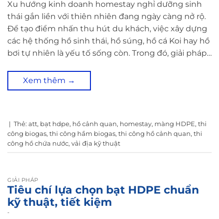
Xu hướng kinh doanh homestay nghỉ dưỡng sinh
thái gắn liền với thiên nhiên đang ngày càng nở rộ.
Để tạo điểm nhấn thu hút du khách, việc xây dựng
các hệ thống hồ sinh thái, hồ súng, hồ cá Koi hay hồ
bơi tự nhiên là yếu tố sống còn. Trong đó, giải pháp…
Xem thêm
→
|
Thẻ:
att
,
bạt hdpe
,
hồ cảnh quan
,
homestay
,
màng HDPE
,
thi
công biogas
,
thi công hầm biogas
,
thi công hồ cảnh quan
,
thi
công hồ chứa nước
,
vải địa kỹ thuật
GIẢI PHÁP
Tiêu chí lựa chọn bạt HDPE chuẩn
kỹ thuật, tiết kiệm
-