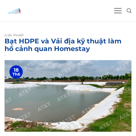
Skip
to
content
GIẢI PHÁP
Bạt HDPE và Vải địa kỹ thuật làm
hồ cảnh quan Homestay
-
18
Th6