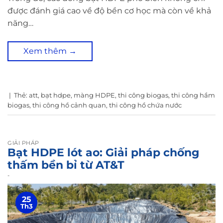
được đánh giá cao về độ bền cơ học mà còn về khả
năng…
Xem thêm
→
|
Thẻ:
att
,
bạt hdpe
,
màng HDPE
,
thi công biogas
,
thi công hầm
biogas
,
thi công hồ cảnh quan
,
thi công hồ chứa nước
GIẢI PHÁP
Bạt HDPE lót ao: Giải pháp chống
thấm bền bỉ từ AT&T
-
25
Th3