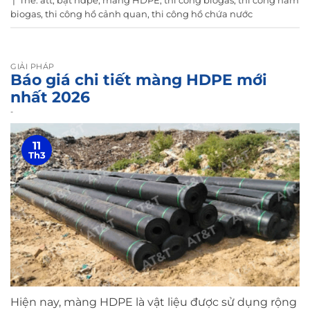
|
Thẻ:
att
,
bạt hdpe
,
màng HDPE
,
thi công biogas
,
thi công hầm
biogas
,
thi công hồ cảnh quan
,
thi công hồ chứa nước
GIẢI PHÁP
Báo giá chi tiết màng HDPE mới
nhất 2026
-
11
Th3
Hiện nay, màng HDPE là vật liệu được sử dụng rộng