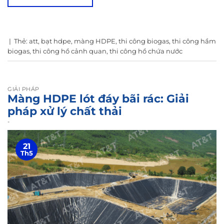
|
Thẻ:
att
,
bạt hdpe
,
màng HDPE
,
thi công biogas
,
thi công hầm
biogas
,
thi công hồ cảnh quan
,
thi công hồ chứa nước
GIẢI PHÁP
Màng HDPE lót đáy bãi rác: Giải
pháp xử lý chất thải
-
21
Th5