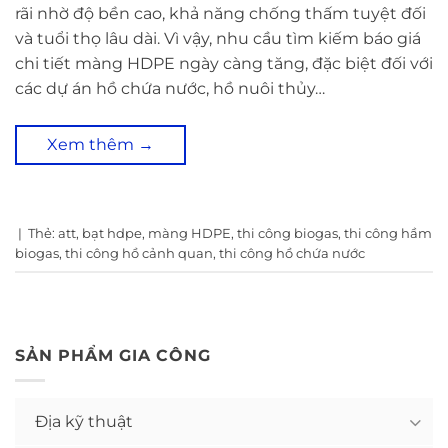
rãi nhờ độ bền cao, khả năng chống thấm tuyệt đối
và tuổi thọ lâu dài. Vì vậy, nhu cầu tìm kiếm báo giá
chi tiết màng HDPE ngày càng tăng, đặc biệt đối với
các dự án hồ chứa nước, hồ nuôi thủy…
Xem thêm
→
|
Thẻ:
att
,
bạt hdpe
,
màng HDPE
,
thi công biogas
,
thi công hầm
biogas
,
thi công hồ cảnh quan
,
thi công hồ chứa nước
SẢN PHẨM GIA CÔNG
Địa kỹ thuật