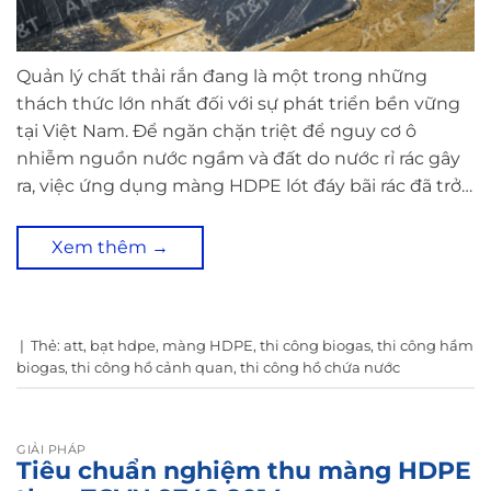
Quản lý chất thải rắn đang là một trong những
thách thức lớn nhất đối với sự phát triển bền vững
tại Việt Nam. Để ngăn chặn triệt để nguy cơ ô
nhiễm nguồn nước ngầm và đất do nước rỉ rác gây
ra, việc ứng dụng màng HDPE lót đáy bãi rác đã trở…
Xem thêm
→
|
Thẻ:
att
,
bạt hdpe
,
màng HDPE
,
thi công biogas
,
thi công hầm
biogas
,
thi công hồ cảnh quan
,
thi công hồ chứa nước
GIẢI PHÁP
Tiêu chuẩn nghiệm thu màng HDPE