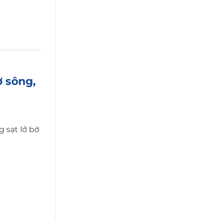
 sông,
 sạt lở bờ