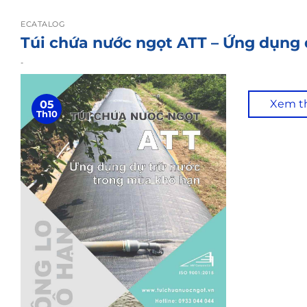
ECATALOG
Túi chứa nước ngọt ATT – Ứng dụng 
-
Xem 
05
Th10