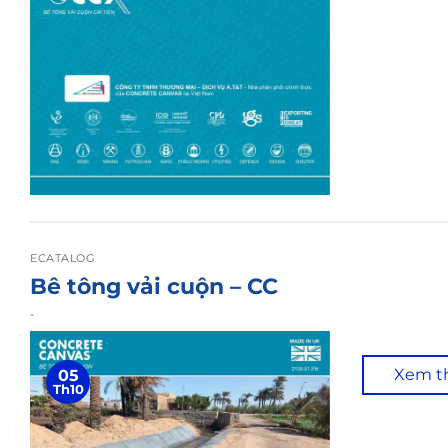
ECATALOG
Bê tông vải cuộn – CC
-
Xem 
05
Th10