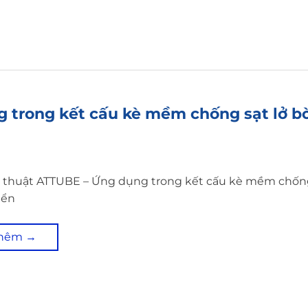
 trong kết cấu kè mềm chống sạt lở bờ
ỹ thuật ATTUBE – Ứng dụng trong kết cấu kè mềm chống
iển
thêm
→