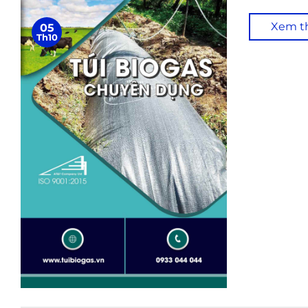
Xem 
05
Th10