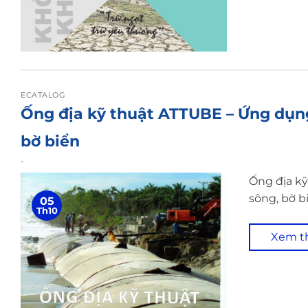
ECATALOG
Ống địa kỹ thuật ATTUBE – Ứng dụng
bờ biển
-
Ống địa k
sông, bờ b
05
Th10
Xem 