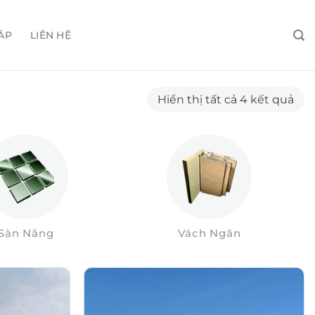
ÁP
LIÊN HỆ
Đã
Hiển thị tất cả 4 kết quả
sắp
xếp
the
mới
nhấ
Sàn Nâng
Vách Ngăn