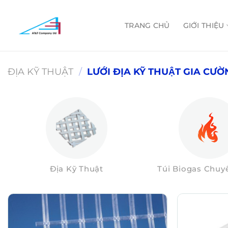
Skip
to
TRANG CHỦ
GIỚI THIỆU
content
ĐỊA KỸ THUẬT
/
LƯỚI ĐỊA KỸ THUẬT GIA CƯƠ
Địa Kỹ Thuật
Túi Biogas Chu