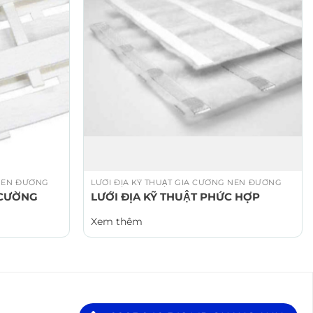
NỀN ĐƯỜNG
LƯỚI ĐỊA KỸ THUẬT GIA CƯỜNG NỀN ĐƯỜNG
 CƯỜNG
LƯỚI ĐỊA KỸ THUẬT PHỨC HỢP
Xem thêm