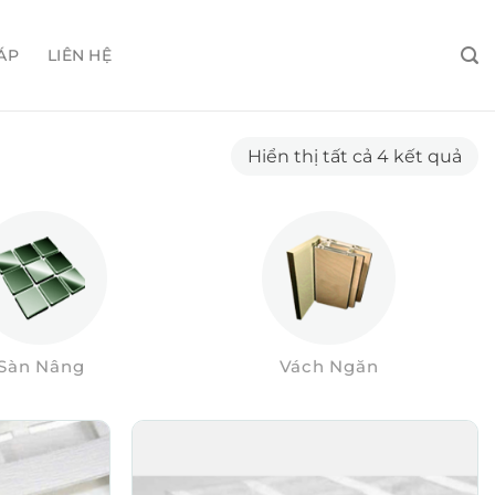
ÁP
LIÊN HỆ
Đã
Hiển thị tất cả 4 kết quả
sắp
xếp
the
mới
nhấ
Sàn Nâng
Vách Ngăn