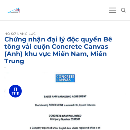
Skip
to
content
HỒ SƠ NĂNG LỰC
Chứng nhận đại lý độc quyền Bê
tông vải cuộn Concrete Canvas
(Anh) khu vực Miền Nam, Miền
Trung
-
11
Th11