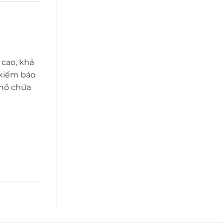
 cao, khả
 kiếm báo
 hồ chứa