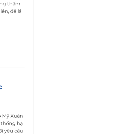
ống thấm
iên, để lá
c
ệp Mỹ Xuân
 thống hạ
ới yêu cầu