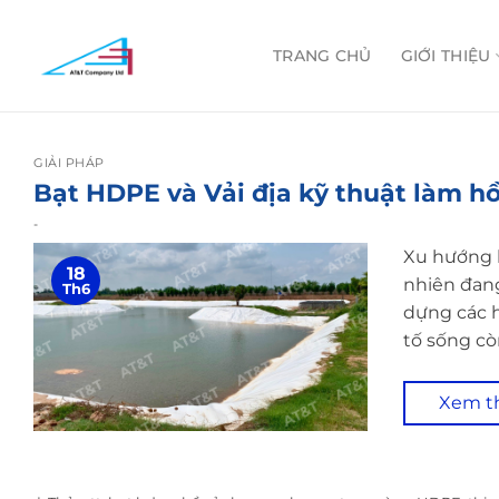
Skip
to
TRANG CHỦ
GIỚI THIỆU
content
GIẢI PHÁP
Bạt HDPE và Vải địa kỹ thuật làm 
-
Xu hướng k
18
nhiên đang
Th6
dựng các h
tố sống cò
Xem 