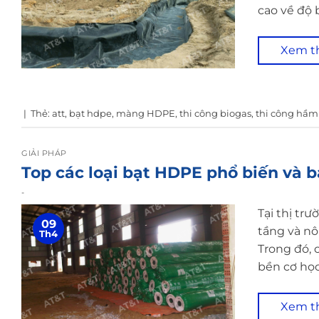
cao về độ 
Xem 
|
Thẻ:
att
,
bạt hdpe
,
màng HDPE
,
thi công biogas
,
thi công hầm
GIẢI PHÁP
Top các loại bạt HDPE phổ biến và b
-
Tại thị tr
09
tầng và nô
Th4
Trong đó, 
bền cơ họ
Xem 