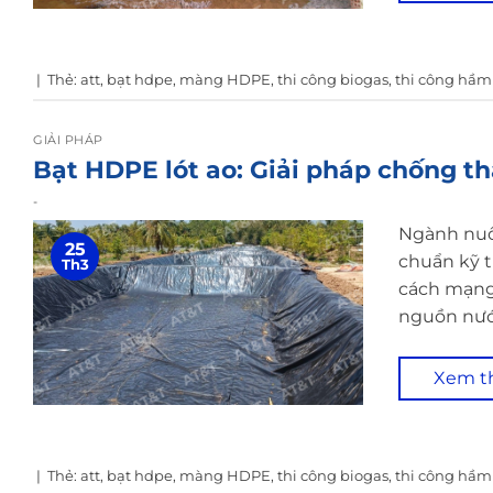
|
Thẻ:
att
,
bạt hdpe
,
màng HDPE
,
thi công biogas
,
thi công hầm
GIẢI PHÁP
Bạt HDPE lót ao: Giải pháp chống t
-
Ngành nuôi
25
chuẩn kỹ t
Th3
cách mạng
nguồn nước
Xem 
|
Thẻ:
att
,
bạt hdpe
,
màng HDPE
,
thi công biogas
,
thi công hầm