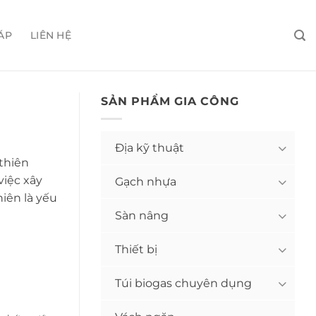
ÁP
LIÊN HỆ
SẢN PHẨM GIA CÔNG
Địa kỹ thuật
thiên
việc xây
Gạch nhựa
hiên là yếu
Sàn nâng
Thiết bị
Túi biogas chuyên dụng