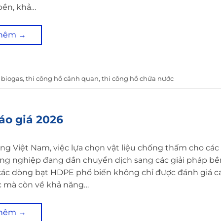
bền, khả…
thêm
→
 biogas
,
thi công hồ cảnh quan
,
thi công hồ chứa nước
áo giá 2026
ường Việt Nam, việc lựa chọn vật liệu chống thấm cho các
ng nghiệp đang dần chuyển dịch sang các giải pháp bề
các dòng bạt HDPE phổ biến không chỉ được đánh giá c
c mà còn về khả năng…
thêm
→