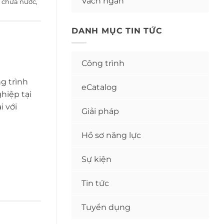
Vách ngăn
ồ chứa nước
,
DANH MỤC TIN TỨC
Công trình
g trình
eCatalog
hiệp tại
i với
Giải pháp
Hồ sơ năng lực
Sự kiện
Tin tức
Tuyển dụng