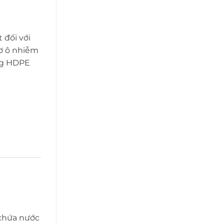
 đối với
cơ ô nhiễm
ng HDPE
 chứa nước