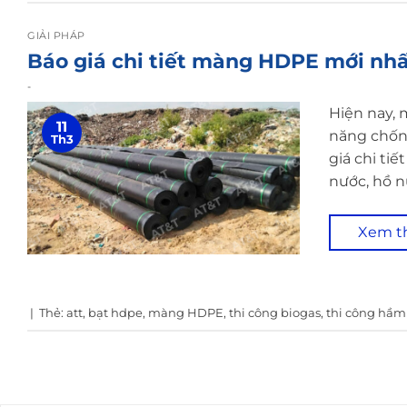
GIẢI PHÁP
Báo giá chi tiết màng HDPE mới nh
-
Hiện nay, 
11
năng chống
Th3
giá chi ti
nước, hồ n
Xem 
|
Thẻ:
att
,
bạt hdpe
,
màng HDPE
,
thi công biogas
,
thi công hầm