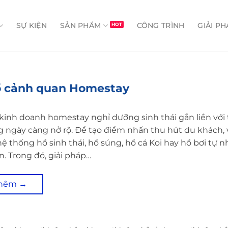
SỰ KIỆN
SẢN PHẨM
CÔNG TRÌNH
GIẢI PH
hồ cảnh quan Homestay
inh doanh homestay nghỉ dưỡng sinh thái gắn liền với 
 ngày càng nở rộ. Để tạo điểm nhấn thu hút du khách, 
ệ thống hồ sinh thái, hồ súng, hồ cá Koi hay hồ bơi tự n
n. Trong đó, giải pháp…
thêm
→