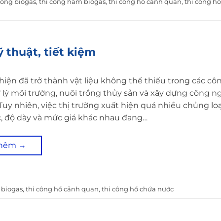
công biogas
,
thi công hầm biogas
,
thi công hồ cảnh quan
,
thi công h
 thuật, tiết kiệm
iện đã trở thành vật liệu không thể thiếu trong các côn
xử lý môi trường, nuôi trồng thủy sản và xây dựng công ng
Tuy nhiên, việc thị trường xuất hiện quá nhiều chủng loạ
, độ dày và mức giá khác nhau đang…
thêm
→
 biogas
,
thi công hồ cảnh quan
,
thi công hồ chứa nước