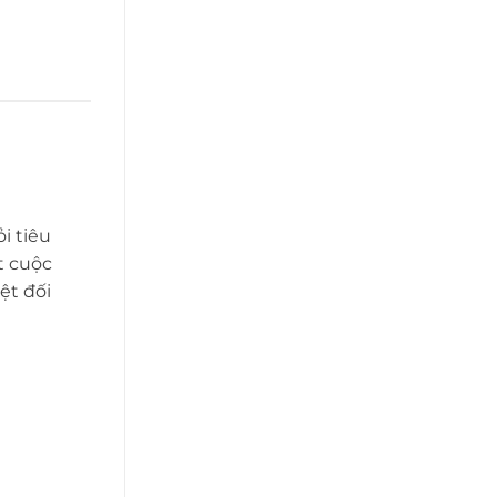
i tiêu
t cuộc
ệt đối