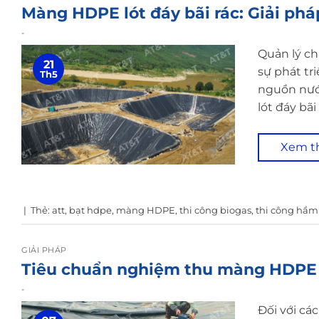
Màng HDPE lót đáy bãi rác: Giải phá
-
Quản lý ch
21
sự phát tr
Th5
nguồn nướ
lót đáy bãi
Xem 
|
Thẻ:
att
,
bạt hdpe
,
màng HDPE
,
thi công biogas
,
thi công hầm
GIẢI PHÁP
Tiêu chuẩn nghiệm thu màng HDPE
-
Đối với cá