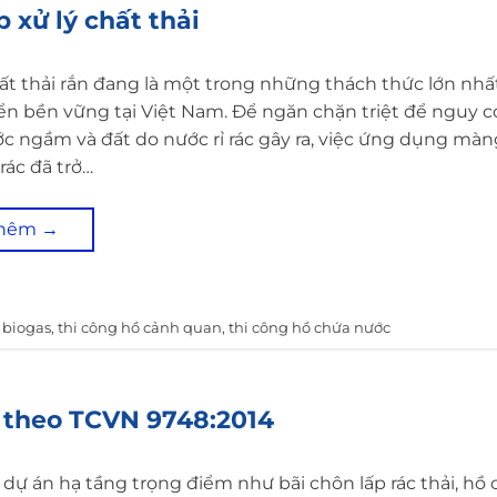
p xử lý chất thải
ất thải rắn đang là một trong những thách thức lớn nhất
iển bền vững tại Việt Nam. Để ngăn chặn triệt để nguy 
c ngầm và đất do nước rỉ rác gây ra, việc ứng dụng mà
 rác đã trở…
thêm
→
 biogas
,
thi công hồ cảnh quan
,
thi công hồ chứa nước
 theo TCVN 9748:2014
c dự án hạ tầng trọng điểm như bãi chôn lấp rác thải, hồ