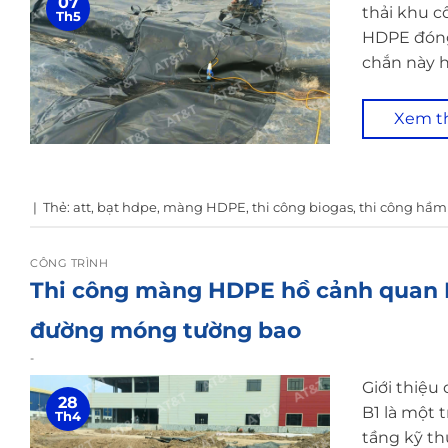
07
thải khu 
Th5
HDPE đóng 
chắn này h
Xem 
|
Thẻ:
att
,
bạt hdpe
,
màng HDPE
,
thi công biogas
,
thi công hầm
CÔNG TRÌNH
Thi công màng HDPE hồ cảnh quan 
đường móng tường bao
-
Giới thiệu
28
B1 là một
Th4
tầng kỹ th