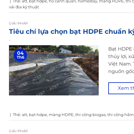
|
Thẻ:
att
,
bạt hdpe
,
hồ cảnh quan
,
homestay
,
màng HDPE
,
thi 
vải địa kỹ thuật
GIẢI PHÁP
Tiêu chí lựa chọn bạt HDPE chuẩn kỹ
-
Bạt HDPE h
04
thủy lợi, 
Th6
Việt Nam. 
nguồn gốc
Xem 
|
Thẻ:
att
,
bạt hdpe
,
màng HDPE
,
thi công biogas
,
thi công hầm
GIẢI PHÁP