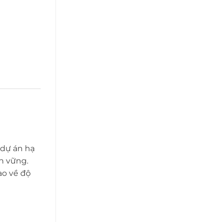
 dự án hạ
n vững.
ao về độ