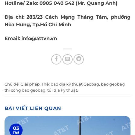
Hotline/ Zalo:
0905 040 542 (Mr. Quang Anh)
Địa chỉ:
283/23 Cách Mạng Tháng Tám, phường
Hòa Hưng, Tp.Hồ Chí Minh
Email:
info@attvn.vn
Chủ đề:
Giải pháp
. Thẻ:
bao địa kỹ thuật Geobag
,
bao geobag
,
thi công bao geobag
,
túi địa kỹ thuật
.
BÀI VIẾT LIÊN QUAN
03
Th8