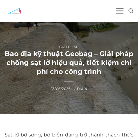
Skip
to
content
GIẢI PHÁP
Bao địa kỹ thuật Geobag – Giải pháp
chống sạt lở hiệu quả, tiết kiệm chi
phí cho công trình
23/06/2026
-
ADMIN
Sạt lở bờ sông, bờ biển đang trở thành thách thức