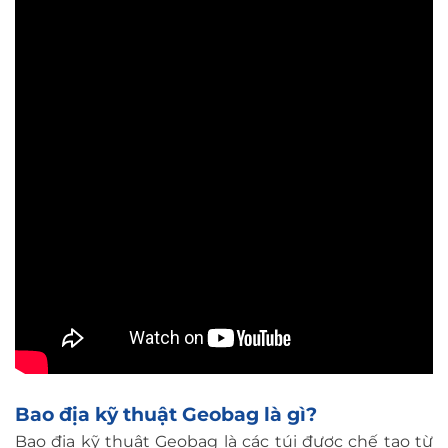
Bao địa kỹ thuật Geobag là gì?
Bao địa kỹ thuật Geobag là các túi được chế tạo từ