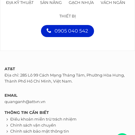
ĐỊA KỸ THUẬT
SÀN NÂNG
GẠCH NHỰA
VÁCH NGĂN
THIẾT BỊ
0905 040 542
AT&T
Địa chỉ: 285 Lô 99 Cách Mạng Tháng Tám, Phường Hòa Hưng,
Thành Phố Hồ Chí Minh, Việt Nam.
EMAIL
quanganh@attvn.vn
THÔNG TIN CẦN BIẾT
Điều khoản miễn trừ trách nhiệm
Chính sách vận chuyển
Chính sách bảo mật thông tin