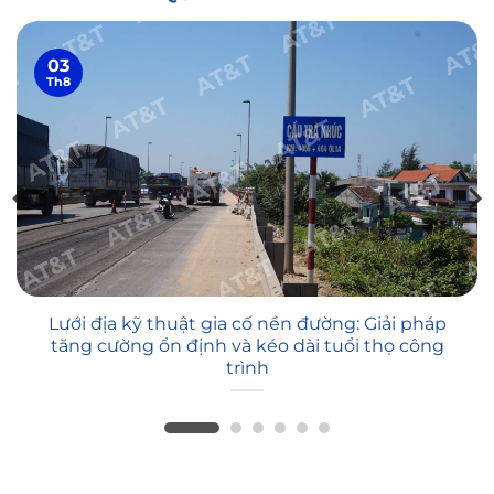
03
Th8
Lưới địa kỹ thuật gia cố nền đường: Giải pháp
tăng cường ổn định và kéo dài tuổi thọ công
trình