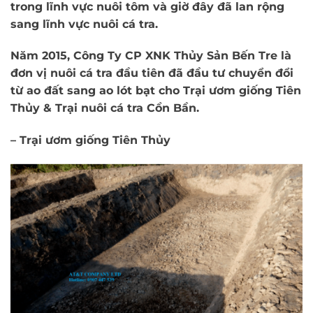
trong lĩnh vực nuôi tôm và giờ đây đã lan rộng
sang lĩnh vực nuôi cá tra.
Năm 2015, Công Ty CP XNK Thủy Sản Bến Tre là
đơn vị nuôi cá tra đầu tiên đã đầu tư chuyển đổi
từ ao đất sang ao lót bạt cho Trại ươm giống Tiên
Thủy & Trại nuôi cá tra Cồn Bần.
– Trại ươm giống Tiên Thủy