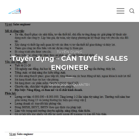
Skip
to
content
TUYỂN DỤNG
Tuyển dụng – CẦN TUYỂN SALES
ENGINEER
04/10/2025
-
QUANTRI