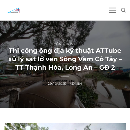
Skip
to
content
CÔNG TRÌNH
Thi công ống địa kỹ thuật ATTube
xử lý sạt lở ven Sông Vàm Cỏ Tây –
TT Thạnh Hóa, Long An – GĐ 2
29/10/2025
-
ADMIN