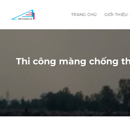
Skip
to
TRANG CHỦ
GIỚI THIỆU
content
Thi công màng chống th