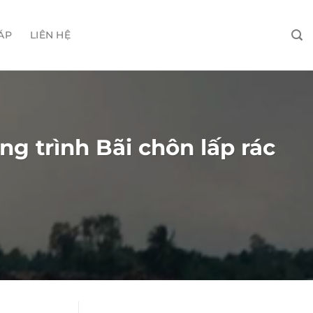
ÁP
LIÊN HỆ
 trình Bãi chôn lấp rác