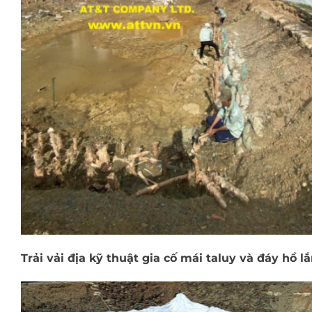
Trải vải địa kỹ thuật gia cố mái taluy và đáy hồ lắ