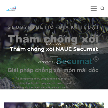
Skip
to
content
ECATALOG
Thảm chống xói NAUE Secumat
05/10/2025
-
QUANTRI