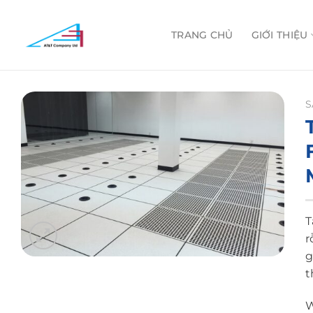
Skip
to
TRANG CHỦ
GIỚI THIỆU
content
S
T
r
g
t
W