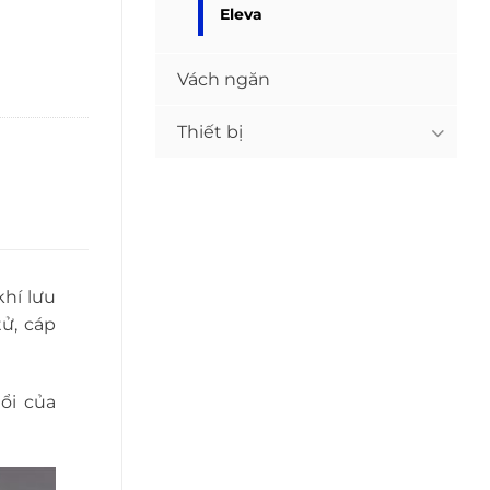
Eleva
Vách ngăn
Thiết bị
hí lưu
tử, cáp
ổi của