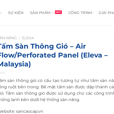
SỰ KIỆN
SẢN PHẨM
CÔNG TRÌNH
GIẢI PH
ÀN NÂNG
/
ELEVA
Tấm Sàn Thông Gió – Air
Flow/Perforated Panel (Eleva –
Malaysia)
ấm sàn thông gió có cấu tạo tương tự như tấm sàn 
ỗng ruột bên trong. Bề mặt tấm sàn được dập thành cá
ió. Tấm sàn thông gió được sử dụng cho các công trình
hống lạnh bên dưới hệ thống sàn nâng.
ebsite:
sancaocap.vn