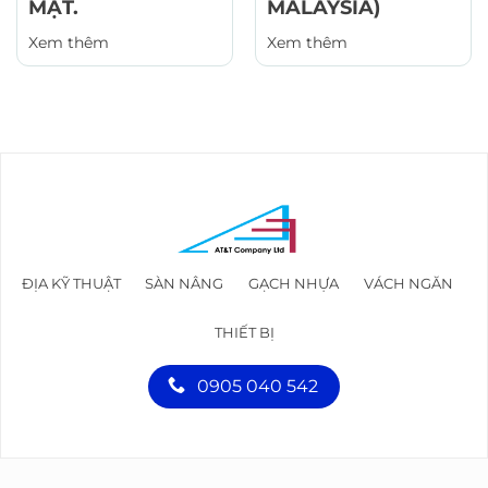
MẶT.
MALAYSIA)
Xem thêm
Xem thêm
ĐỊA KỸ THUẬT
SÀN NÂNG
GẠCH NHỰA
VÁCH NGĂN
THIẾT BỊ
0905 040 542