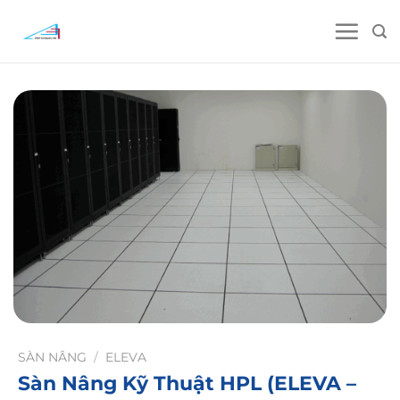
Skip
to
content
SÀN NÂNG
/
ELEVA
Sàn Nâng Kỹ Thuật HPL (ELEVA –