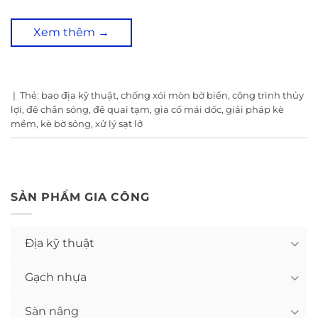
Xem thêm
→
|
Thẻ:
bao địa kỹ thuật
,
chống xói mòn bờ biển
,
công trình thủy
lợi
,
đê chắn sóng
,
đê quai tạm
,
gia cố mái dốc
,
giải pháp kè
mềm
,
kè bờ sông
,
xử lý sạt lở
SẢN PHẨM GIA CÔNG
Địa kỹ thuật
Gạch nhựa
Sàn nâng