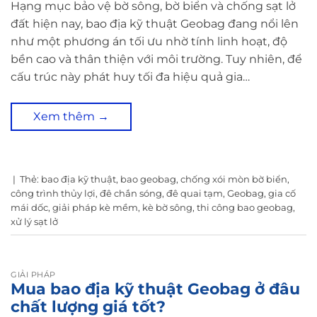
Hạng mục bảo vệ bờ sông, bờ biển và chống sạt lở
đất hiện nay, bao địa kỹ thuật Geobag đang nổi lên
như một phương án tối ưu nhờ tính linh hoạt, độ
bền cao và thân thiện với môi trường. Tuy nhiên, để
cấu trúc này phát huy tối đa hiệu quả gia…
Xem thêm
→
|
Thẻ:
bao địa kỹ thuật
,
bao geobag
,
chống xói mòn bờ biển
,
công trình thủy lợi
,
đê chắn sóng
,
đê quai tạm
,
Geobag
,
gia cố
mái dốc
,
giải pháp kè mềm
,
kè bờ sông
,
thi công bao geobag
,
xử lý sạt lở
GIẢI PHÁP
Mua bao địa kỹ thuật Geobag ở đâu
chất lượng giá tốt?