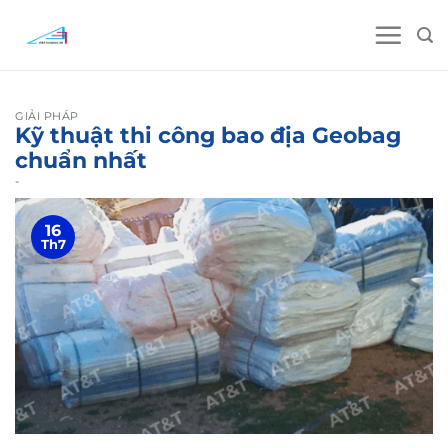
Skip
to
content
GIẢI PHÁP
Kỹ thuật thi công bao địa Geobag
chuẩn nhất
-
16
Th7