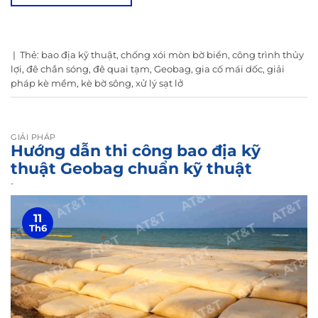
|
Thẻ:
bao địa kỹ thuật
,
chống xói mòn bờ biển
,
công trình thủy
lợi
,
đê chắn sóng
,
đê quai tạm
,
Geobag
,
gia cố mái dốc
,
giải
pháp kè mềm
,
kè bờ sông
,
xử lý sạt lở
GIẢI PHÁP
Hướng dẫn thi công bao địa kỹ
thuật Geobag chuẩn kỹ thuật
-
11
Th6