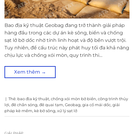
Bao địa kỹ thuật Geobag đang trở thành giải pháp
hàng đầu trong các dự án kè sông, biển và chống
sạt lở bờ dốc nhờ tính linh hoạt và độ bền vượt trội.
Tuy nhiên, để cấu trúc này phát huy tối đa khả năng
chịu lực và chống xói mòn, quy trình thi…
Xem thêm
→
|
Thẻ:
bao địa kỹ thuật
,
chống xói mòn bờ biển
,
công trình thủy
lợi
,
đê chắn sóng
,
đê quai tạm
,
Geobag
,
gia cố mái dốc
,
giải
pháp kè mềm
,
kè bờ sông
,
xử lý sạt lở
GIẢI PHÁP