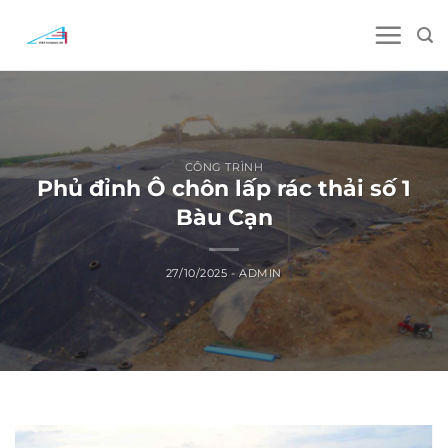
Skip
to
content
CÔNG TRÌNH
Phủ đỉnh Ô chôn lấp rác thải số 1
Bàu Cạn
27/10/2025
-
ADMIN