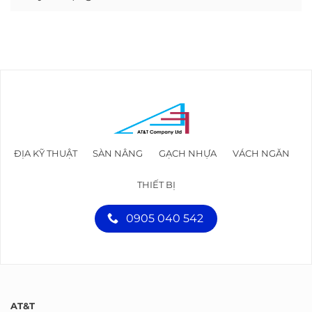
ĐỊA KỸ THUẬT
SÀN NÂNG
GẠCH NHỰA
VÁCH NGĂN
THIẾT BỊ
0905 040 542
AT&T