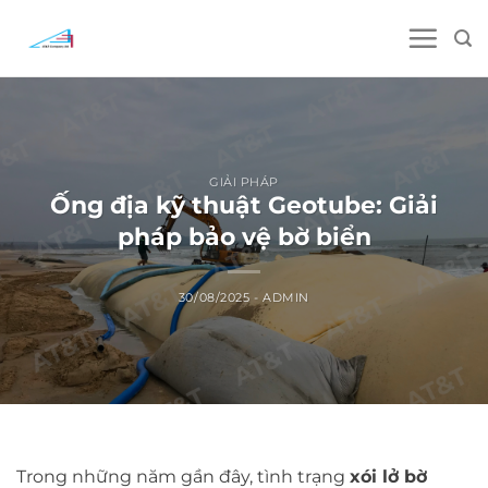
Skip
to
content
GIẢI PHÁP
Ống địa kỹ thuật Geotube: Giải
pháp bảo vệ bờ biển
30/08/2025
-
ADMIN
Trong những năm gần đây, tình trạng
xói lở bờ