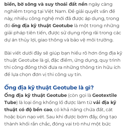
biển, bờ sông và suy thoái đất nền
ngày càng
nghiêm trọng tại Việt Nam. Để giải quyết vấn đề
này, nhiều công nghệ mới đã được áp dụng, trong
đó
ống địa kỹ thuật Geotube
là một trong những
giải pháp tiên tiến, được sử dụng rộng rãi trong các
dự án thủy lợi, giao thông và bảo vệ môi trường.
Bài viết dưới đây sẽ giúp bạn hiểu rõ hơn ống địa kỹ
thuật Geotube là gì, đặc điểm, ứng dụng, quy trình
thi công đồng thời đưa ra những thông tin hữu ích
để lựa chọn đơn vị thi công uy tín.
Ống địa kỹ thuật Geotube là gì?
Ống địa kỹ thuật Geotub
e
(còn gọi là
Geotextile
Tube
) là loại ống khổng lồ được làm từ
vải địa kỹ
thuật có độ bền cao
, có khả năng chứa đất, cát
hoặc bùn nạo vét. Sau khi được bơm đầy, ống tạo
thành khối rắn chắc, đóng vai trò như một bức