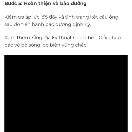
Bước 5: Hoàn thiện và bảo dưỡng
Kiểm tra áp lực, độ đầy và tình trạng kết cấu ống,
sau đó tiến hành bảo dưỡng định kỳ.
Xem thêm:
Ống địa kỹ thuật Geotube – Giải pháp
bảo vệ bờ sông, bờ biển vững chắc