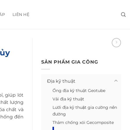
ÁP
LIÊN HỆ
ủy
SẢN PHẨM GIA CÔNG
Địa kỹ thuật
Ống địa kỹ thuật Geotube
, giúp lót
Vải địa kỹ thuật
chất lượng
Lưới địa kỹ thuật gia cường nền
óa chất và
đường
 thống đến
Thảm chống xói Gecomposite