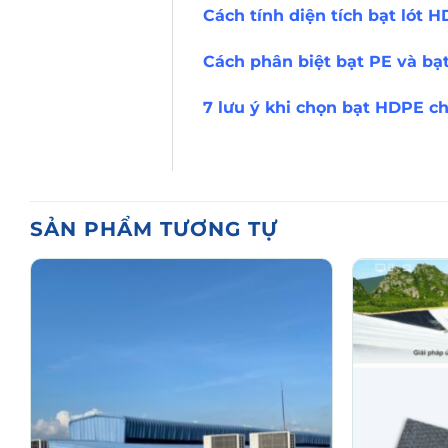
Cách tính diện tích bạt lót 
Cách phân biệt bạt PE và bạ
7 lưu ý khi chọn bạt HDPE chấ
SẢN PHẨM TƯƠNG TỰ