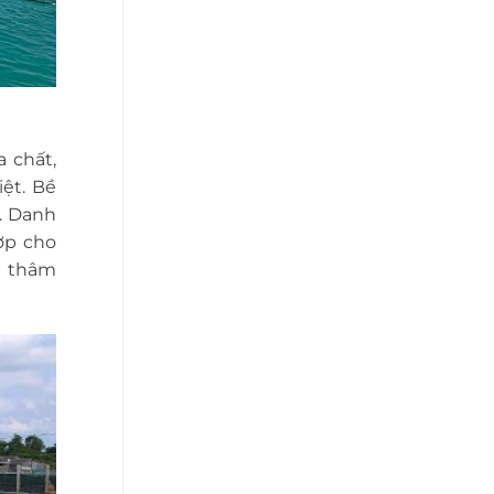
 chất,
ệt. Bề
h. Danh
ợp cho
u thâm