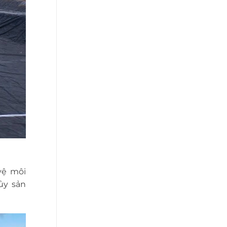
vệ môi
ủy sản