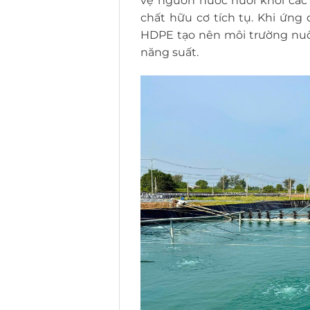
vệ nguồn nước nuôi khỏi các 
chất hữu cơ tích tụ. Khi ứng
HDPE tạo nên môi trường nuôi 
năng suất.