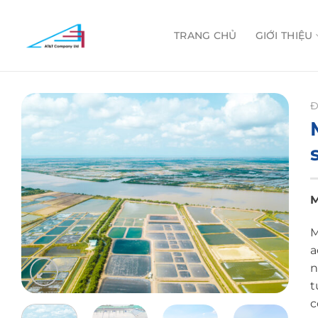
Skip
to
TRANG CHỦ
GIỚI THIỆU
content
Đ
M
a
n
t
c