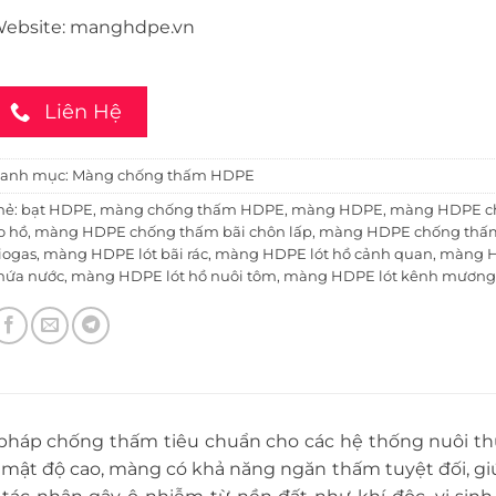
ebsite:
manghdpe.vn
Liên Hệ
anh mục:
Màng chống thấm HDPE
hẻ:
bạt HDPE
,
màng chống thấm HDPE
,
màng HDPE
,
màng HDPE c
o hồ
,
màng HDPE chống thấm bãi chôn lấp
,
màng HDPE chống thấ
iogas
,
màng HDPE lót bãi rác
,
màng HDPE lót hồ cảnh quan
,
màng H
hứa nước
,
màng HDPE lót hồ nuôi tôm
,
màng HDPE lót kênh mươn
pháp chống thấm tiêu chuẩn cho các hệ thống nuôi th
r mật độ cao, màng có khả năng ngăn thấm tuyệt đối, g