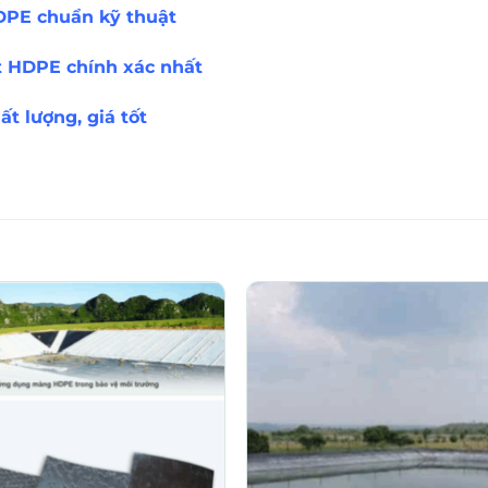
HDPE chuẩn kỹ thuật
t HDPE chính xác nhất
t lượng, giá tốt