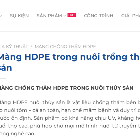
SỰ KIỆN
SẢN PHẨM
CÔNG TRÌNH
GIẢI PH
ỊA KỸ THUẬT
/
MÀNG CHỐNG THẤM HDPE
Màng HDPE trong nuôi trồng th
sản
MÀNG CHỐNG THẤM HDPE TRONG NUÔI THỦY SẢN
àng HDPE nuôi thủy sản là vật liệu chống thấm bền bỉ
o nuôi tôm – cá an toàn, hạn chế mầm bệnh và duy trì 
ước ổn định. Sản phẩm có khả năng chịu UV, kháng h
uổi thọ cao, phù hợp cho mọi mô hình nuôi từ truyền
ông nghệ cao.