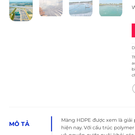
W
D
T
a
b
c
Màng HDPE được xem là giải 
MÔ TẢ
hiện nay. Với cấu trúc polyme