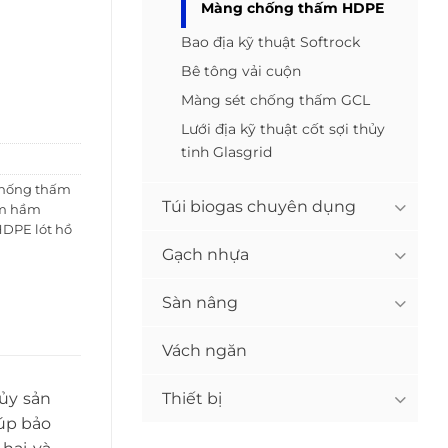
Màng chống thấm HDPE
Bao địa kỹ thuật Softrock
Bê tông vải cuộn
Màng sét chống thấm GCL
Lưới địa kỹ thuật cốt sợi thủy
tinh Glasgrid
hống thấm
Túi biogas chuyên dụng
m hầm
DPE lót hồ
g
Gạch nhựa
Sàn nâng
Vách ngăn
Thiết bị
ủy sản
iúp bảo