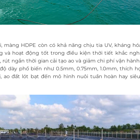
ội, màng HDPE còn có khả năng chịu tia UV, kháng hóa
và hoạt động tốt trong điều kiện thời tiết khắc nghi
, rút ngắn thời gian cải tạo ao và giảm chi phí vận hàn
ộ dày phổ biến như 0.5mm, 0.75mm, 1.0mm, thích h
ổi, ao đất lót bạt đến mô hình nuôi tuần hoàn hay siê