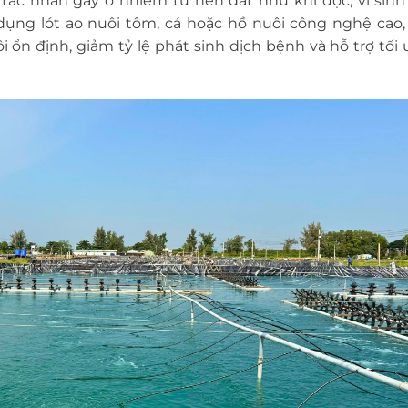
tác nhân gây ô nhiễm từ nền đất như khí độc, vi sinh 
 dụng lót ao nuôi tôm, cá hoặc hồ nuôi công nghệ cao
ổn định, giảm tỷ lệ phát sinh dịch bệnh và hỗ trợ tối