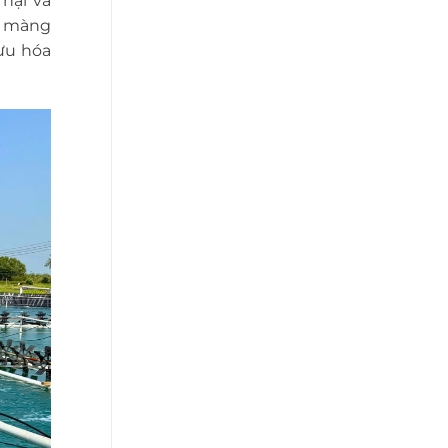
hại và
, màng
 ưu hóa