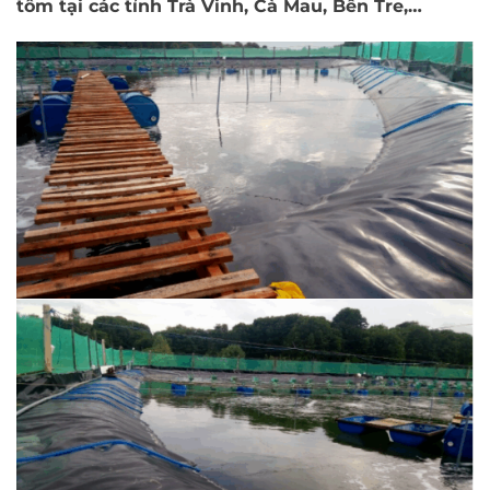
tôm tại các tỉnh Trà Vinh, Cà Mau, Bến Tre,…