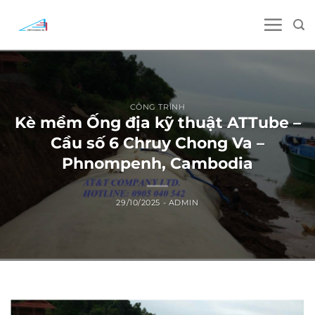
Skip
to
content
CÔNG TRÌNH
Kè mềm Ống địa kỹ thuật ATTube –
Cầu số 6 Chruy Chong Va –
Phnompenh, Cambodia
29/10/2025
-
ADMIN