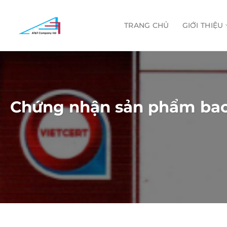
Skip
to
TRANG CHỦ
GIỚI THIỆU
content
Chứng nhận sản phẩm bao b