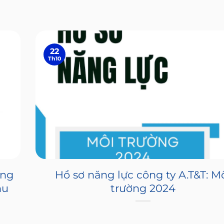
22
Th10
ông
Hồ sơ năng lực công ty A.T&T: M
hu
trường 2024