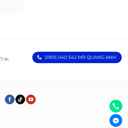
0905 040 542 MR QUANG ANH
ẾT BỊ