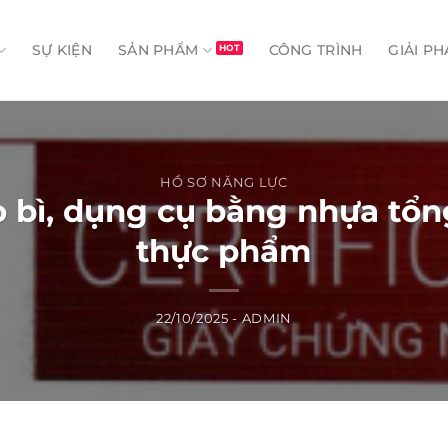
SỰ KIỆN
SẢN PHẨM
CÔNG TRÌNH
GIẢI PH
HỒ SƠ NĂNG LỰC
ì, dụng cụ bằng nhựa tổng 
thực phẩm
22/10/2025
-
ADMIN