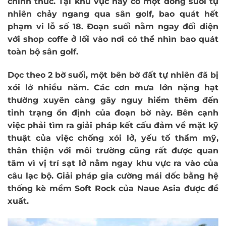
chính thức. Tại khu vực này có một dòng suối tự
nhiên chảy ngang qua sân golf, bao quát hết
phạm vi lỗ số 18. Đoạn suối nằm ngay đối diện
với shop coffe ở lối vào nơi có thể nhìn bao quát
toàn bộ sân golf.
Dọc theo 2 bờ suối, một bên bờ đất tự nhiên đã bị
xói lở nhiều năm. Các cơn mưa lớn nặng hạt
thường xuyên càng gây nguy hiểm thêm đến
tỉnh trạng ổn định của đoạn bờ này. Bên cạnh
việc phải tìm ra giải pháp kết cấu đảm về mặt kỹ
thuật của việc chống xói lở, yếu tố thẩm mỹ,
thân thiện với môi trường cũng rất được quan
tâm vì vị trí sạt lở nằm ngay khu vực ra vào của
câu lạc bộ. Giải pháp gia cường mái dốc bằng hệ
thống kè mềm Soft Rock của Naue Asia được đề
xuất.