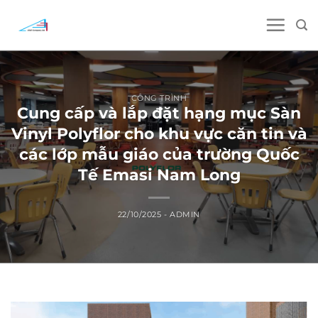
Skip
to
content
CÔNG TRÌNH
Cung cấp và lắp đặt hạng mục Sàn
Vinyl Polyflor cho khu vực căn tin và
các lớp mẫu giáo của trường Quốc
Tế Emasi Nam Long
22/10/2025
-
ADMIN