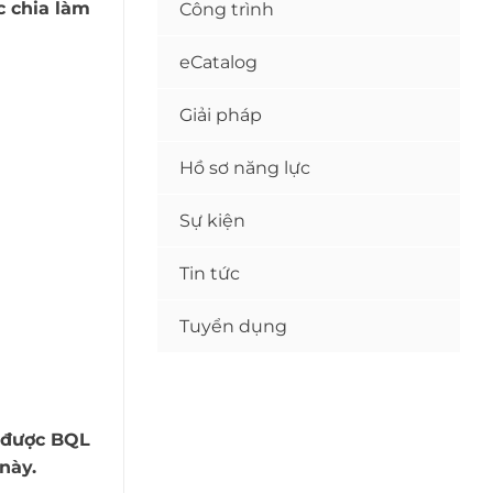
c chia làm
Công trình
eCatalog
Giải pháp
Hồ sơ năng lực
Sự kiện
Tin tức
Tuyển dụng
ã được BQL
này.