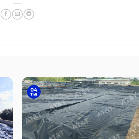
04
Th8