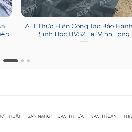
và
ATT Thực Hiện Công Tác Bảo Hàn
Hiệp
Sinh Học HVS2 Tại Vĩnh Long
 KỸ THUẬT
SÀN NÂNG
GẠCH NHỰA
VÁCH NGĂN
THI