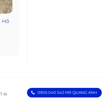
h Hồ
0905 040 542 MR QUANG ANH
ẾT BỊ