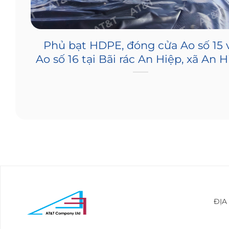
PE
Phủ bạt HDPE, đóng cửa Ao số 15 
nh
Ao số 16 tại Bãi rác An Hiệp, xã An 
ĐỊA