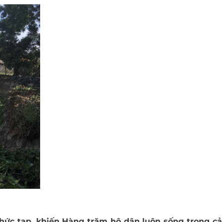
phức tạp, khiến Hàng trăm hộ dân luôn sống trong c