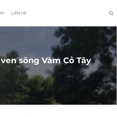
ÁP
LIÊN HỆ
lở ven sông Vàm Cỏ Tây