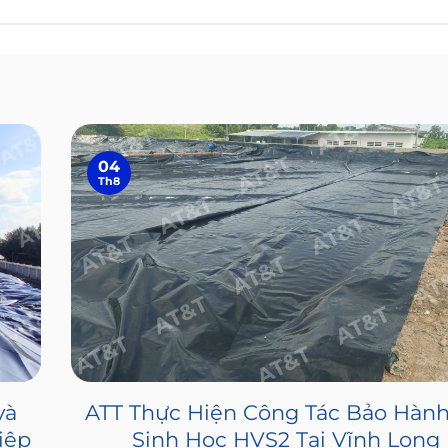
04
Th8
và
ATT Thực Hiện Công Tác Bảo Hàn
Hiệp
Sinh Học HVS2 Tại Vĩnh Long