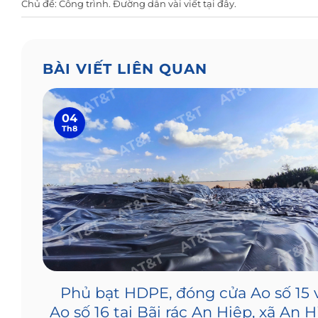
Chủ đề:
Công trình
. Đường dẫn vài viết
tại đây
.
BÀI VIẾT LIÊN QUAN
04
Th8
PE
Phủ bạt HDPE, đóng cửa Ao số 15 
nh
Ao số 16 tại Bãi rác An Hiệp, xã An 