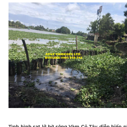
Tình hình sạt lở bờ sông Vàm Cỏ Tây diễn biến 