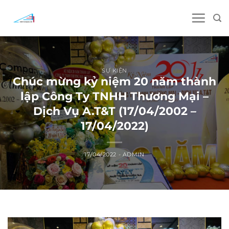
Skip
to
content
SỰ KIỆN
Chúc mừng kỷ niệm 20 năm thành
lập Công Ty TNHH Thương Mại –
Dịch Vụ A.T&T (17/04/2002 –
17/04/2022)
17/04/2022
-
ADMIN