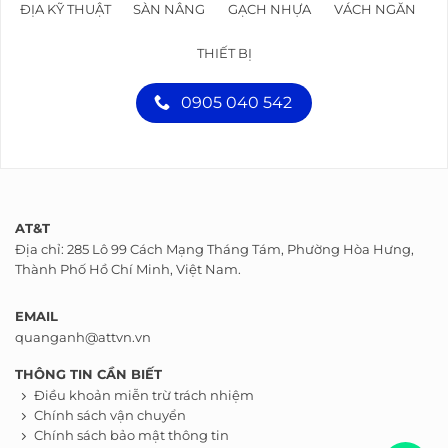
ĐỊA KỸ THUẬT
SÀN NÂNG
GẠCH NHỰA
VÁCH NGĂN
THIẾT BỊ
0905 040 542
AT&T
Địa chỉ: 285 Lô 99 Cách Mạng Tháng Tám, Phường Hòa Hưng,
Thành Phố Hồ Chí Minh, Việt Nam.
EMAIL
quanganh@attvn.vn
THÔNG TIN CẦN BIẾT
Điều khoản miễn trừ trách nhiệm
Chính sách vận chuyển
Chính sách bảo mật thông tin