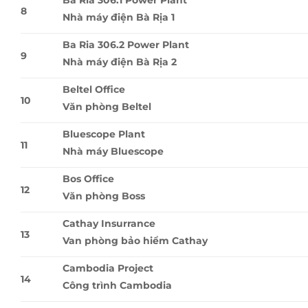
Ba Ria 306.1 Power Plant
8
Nhà máy điện Bà Rịa 1
Ba Ria 306.2 Power Plant
9
Nhà máy điện Bà Rịa 2
Beltel Office
10
Văn phòng Beltel
Bluescope Plant
11
Nhà máy Bluescope
Bos Office
12
Văn phòng Boss
Cathay Insurrance
13
Van phòng bảo hiểm Cathay
Cambodia Project
14
Công trình Cambodia