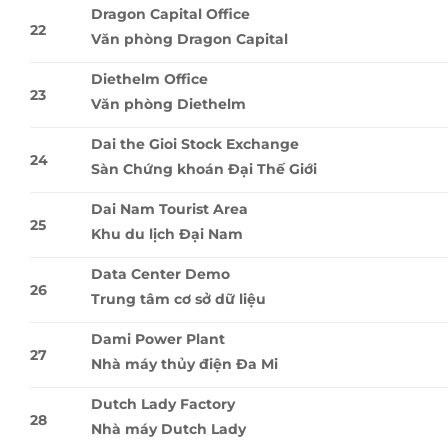
Dragon Capital Office
22
Văn phòng Dragon Capital
Diethelm Office
23
Văn phòng Diethelm
Dai the Gioi Stock Exchange
24
Sàn Chứng khoán Ðại Thế Giới
Dai Nam Tourist Area
25
Khu du lịch Đại Nam
Data Center Demo
26
Trung tâm cơ sở dữ liệu
Dami Power Plant
27
Nhà máy thủy điện Ða Mi
Dutch Lady Factory
28
Nhà máy Dutch Lady