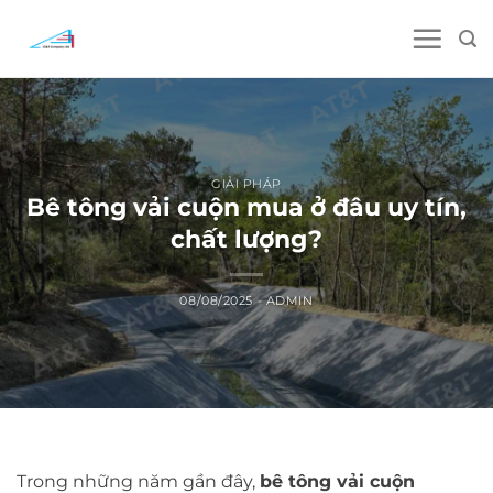
Skip
to
content
GIẢI PHÁP
Bê tông vải cuộn mua ở đâu uy tín,
chất lượng?
08/08/2025
-
ADMIN
Trong những năm gần đây,
bê tông vải cuộn