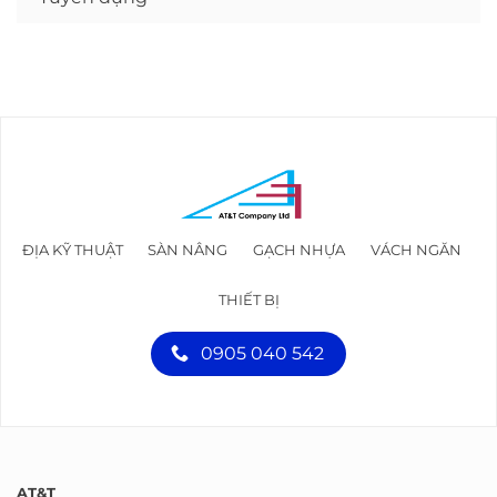
ĐỊA KỸ THUẬT
SÀN NÂNG
GẠCH NHỰA
VÁCH NGĂN
THIẾT BỊ
0905 040 542
AT&T