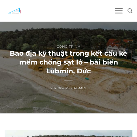
Skip
to
content
CÔNG TRÌNH
Bao địa kỹ thuật trong kết cấu kè
mềm chống sạt lở – bãi biển
Lubmin, Đức
29/10/2025
-
ADMIN