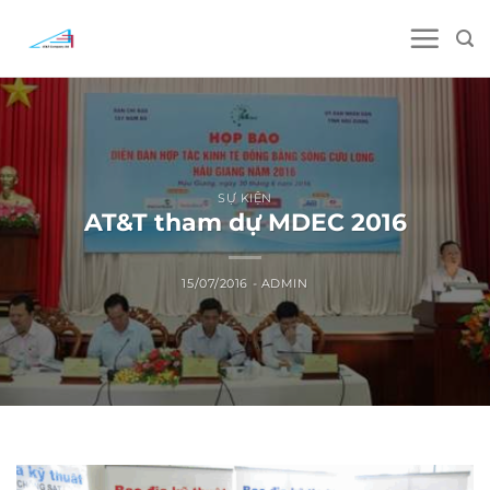
Skip
to
content
SỰ KIỆN
AT&T tham dự MDEC 2016
15/07/2016
-
ADMIN