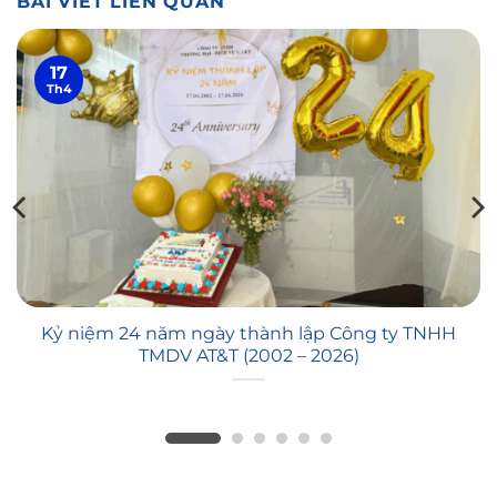
BÀI VIẾT LIÊN QUAN
17
Th4
Kỷ niệm 24 năm ngày thành lập Công ty TNHH
TMDV AT&T (2002 – 2026)