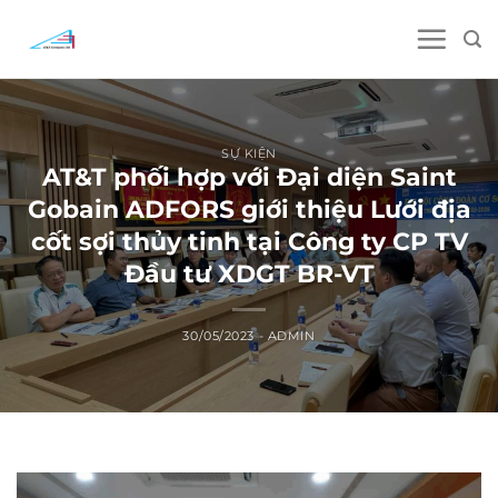
Skip
to
content
SỰ KIỆN
AT&T phối hợp với Đại diện Saint
Gobain ADFORS giới thiệu Lưới địa
cốt sợi thủy tinh tại Công ty CP TV
Đầu tư XDGT BR-VT
30/05/2023
-
ADMIN