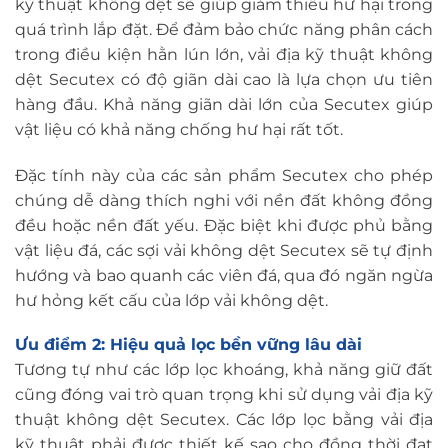
kỹ thuật không dệt sẽ giúp giảm thiểu hư hại trong
quá trình lắp đặt. Để đảm bảo chức năng phân cách
trong điều kiện hằn lún lớn, vải địa kỹ thuật không
dệt Secutex có độ giãn dài cao là lựa chọn ưu tiên
hàng đầu. Khả năng giãn dài lớn của Secutex giúp
vật liệu có khả năng chống hư hại rất tốt.
Đặc tính này của các sản phẩm Secutex cho phép
chúng dễ dàng thích nghi với nền đất không đồng
đều hoặc nền đất yếu. Đặc biệt khi được phủ bằng
vật liệu đá, các sợi vải không dệt Secutex sẽ tự định
hướng và bao quanh các viên đá, qua đó ngăn ngừa
hư hỏng kết cấu của lớp vải không dệt.
Ưu điểm 2: Hiệu quả lọc bền vững lâu dài
Tương tự như các lớp lọc khoáng, khả năng giữ đất
cũng đóng vai trò quan trọng khi sử dụng vải địa kỹ
thuật không dệt Secutex. Các lớp lọc bằng vải địa
kỹ thuật phải được thiết kế sao cho đồng thời đạt